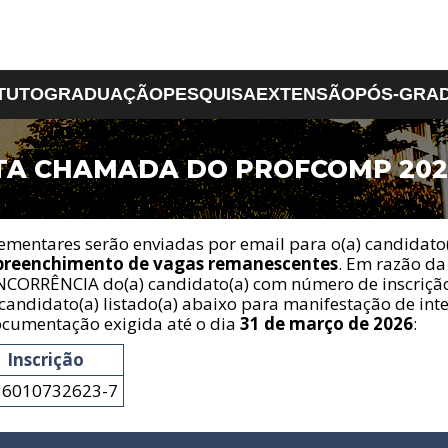
ITUTO
GRADUAÇÃO
PESQUISA
EXTENSÃO
PÓS-GRA
A CHAMADA DO PROFCOMP 202
tuto
Iniciação Científica
Ciência da
Projetos de Extensão
Serviços
Ciências Matemática
PPGI
Computação
e da Terra
ProfComp
ntação
Laboratório de
ra Administrativa
Sobre o Curso
Computação e
Ênfase em Análise d
mentares serão enviadas por email para o(a) candidato
Docente
Projeto Pedagógico e
Informática
Dados
preenchimento de vagas remanescentes
. Em razão da
écnico
Grade Curricular
Cadastro de Alunos Novos
CORRÊNCIA do(a) candidato(a) com número de inscriç
 e Localização
Normas de Estágio
candidato(a) listado(a) abaixo para manifestação de inte
Normas de Atividades
cumentação exigida até o dia
31 de março de 2026
:
Complementares
Normas de TCC
Inscrição
Formas de Acesso
36010732623-7
Colação de Grau
CAInfo
Manual do Aluno