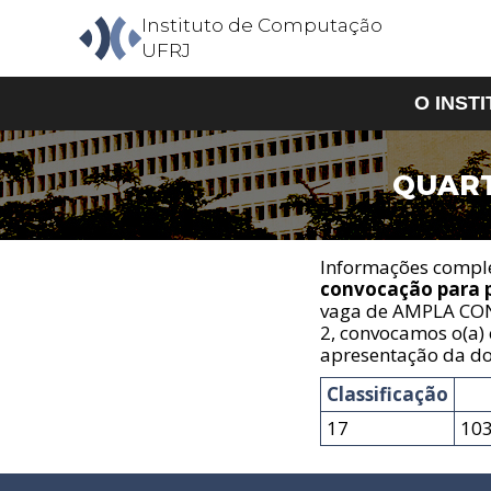
Instituto de Computação
UFRJ
O INST
QUART
O Insti
Aprese
Estrutu
Informações comple
Corpo 
convocação para 
Corpo T
vaga de AMPLA CON
Contato
2, convocamos o(a) 
apresentação da do
Classificação
17
10