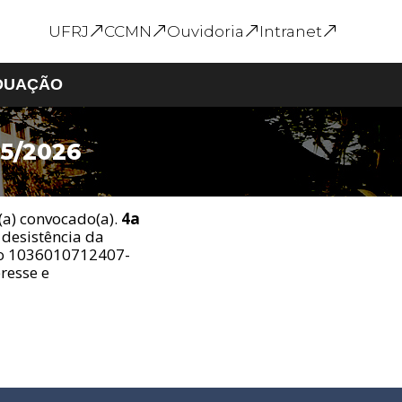
UFRJ
CCMN
Ouvidoria
Intranet
DUAÇÃO
5/2026
s
Graduação em Geral
Calendário Acadêmico
e
Formulários e
(a) convocado(a).
4a
Requerimentos
 desistência da
Inscrição em
ão 1036010712407-
Disciplina
resse e
Ofertas de Monitoria
Intercâmbio
Internacional