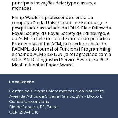
principais inovações dela: type classes, e
mônadas.
Philip Wadler é professor de ciência da
computação da Universidade de Edinburgo e
pesquisador associado da IOHK. Ele é fellow da
Royal Society, da Royal Society de Edinburgo, e
da ACM. É chefe do comitê diretor do periódico
Proceedings of the ACM, já foi editor chefe do
PACMPL, do Journal of Funcional Programming,
e chair da ACM SIGPLAN. Já foi agraciado com a
SIGPLAN Distinguished Service Award, e a POPL
Most Influential Paper Award.
Localização
Centro de Ciências Matemáticas e da Natureza
Avenida Athos da Silveira Ramos, 274 - Bloco E
Cidade Universitária
Rio de Janeiro, RJ, Brasil
CEP: 21941-916