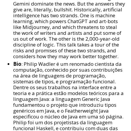
Gemini dominate the news. But the answers they
give are, literally, bullshit. Historically, artificial
intelligence has two strands. One is machine
learning, which powers ChatGPT and art-bots
like Midjourney, and which threatens to steal
the work of writers and artists and put some of
us out of work. The other is the 2,000-year-old
discipline of logic. This talk takes a tour of the
risks and promises of these two strands, and
considers how they may work better together.
Bio
: Philip Wadler é um renomado cientista da
computação, conhecido por suas contribuições
na área de linguagens de programação,
sistemas de tipos, e programação funcional.
Dentre os seus trabalhos na interface entre a
teoria e a prática estão modelos teóricos para a
linguagem Java: a linguagem Generic Java
fundamentou o projeto que introduziu tipos
genéricos em Java, e o Featherweight Java
especificou o núcleo de Java em uma só página.
Philip foi um dos projetistas da linguagem
funcional Haskell, e contribuiu com duas das