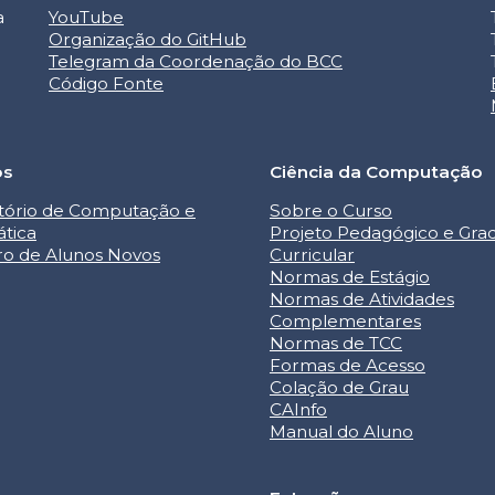
a
YouTube
Organização do GitHub
Telegram da Coordenação do BCC
Código Fonte
os
Ciência da Computação
tório de Computação e
Sobre o Curso
ática
Projeto Pedagógico e Gra
ro de Alunos Novos
Curricular
Normas de Estágio
Normas de Atividades
Complementares
Normas de TCC
Formas de Acesso
Colação de Grau
CAInfo
Manual do Aluno