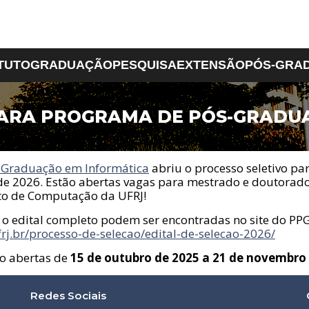
ITUTO
GRADUAÇÃO
PESQUISA
EXTENSÃO
PÓS-GRA
PARA PROGRAMA DE PÓS-GRADU
tuto
Iniciação Científica
Ciência da
Projetos de Extensão
Serviços
Ciências Matemática
PPGI
Computação
e da Terra
ProfComp
ntação
Laboratório de
ra Administrativa
Sobre o Curso
Computação e
Ênfase em Análise d
 Graduação em Informática
abriu o processo seletivo pa
Docente
Projeto Pedagógico e
Informática
Dados
de 2026. Estão abertas vagas para mestrado e doutorado
écnico
Grade Curricular
Cadastro de Alunos Novos
uto de Computação da UFRJ!
 e Localização
Normas de Estágio
Normas de Atividades
 o edital completo podem ser encontradas no site do PPG
Complementares
rj.br/processo-de-selecao/edital-de-selecao-2026/
Normas de TCC
ão abertas de
15 de outubro de 2025 a 21 de novembro
Formas de Acesso
Colação de Grau
CAInfo
Redes Sociais
Manual do Aluno