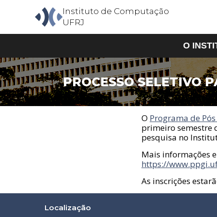
Instituto de Computação
UFRJ
O INST
PROCESSO SELETIVO 
O Insti
Aprese
Estrutu
O
Programa de Pós
Corpo 
primeiro semestre 
Corpo T
pesquisa no Instit
Contato
Mais informações e
https://www.ppgi.uf
As inscrições estar
Localização