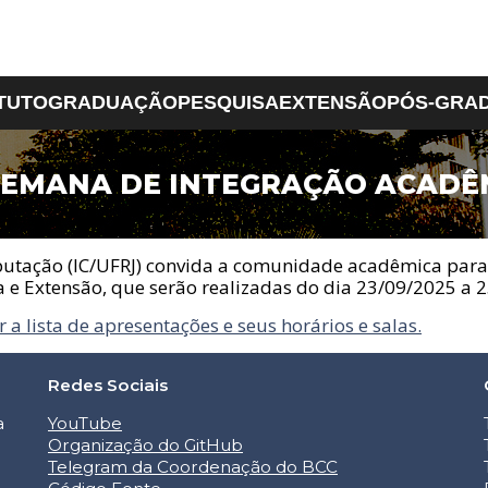
ITUTO
GRADUAÇÃO
PESQUISA
EXTENSÃO
PÓS-GRA
 SEMANA DE INTEGRAÇÃO ACADÊ
tuto
Iniciação Científica
Ciência da
Projetos de Extensão
Serviços
Ciências Matemática
PPGI
Computação
e da Terra
ProfComp
ntação
Laboratório de
ra Administrativa
Sobre o Curso
Computação e
Ênfase em Análise d
putação (IC/UFRJ) convida a comunidade acadêmica para 
Docente
Projeto Pedagógico e
Informática
Dados
 e Extensão, que serão realizadas do dia 23/09/2025 a 
écnico
Grade Curricular
Cadastro de Alunos Novos
 e Localização
Normas de Estágio
 a lista de apresentações e seus horários e salas.
Normas de Atividades
Complementares
Redes Sociais
Normas de TCC
Formas de Acesso
a
YouTube
Colação de Grau
Organização do GitHub
CAInfo
Telegram da Coordenação do BCC
Manual do Aluno