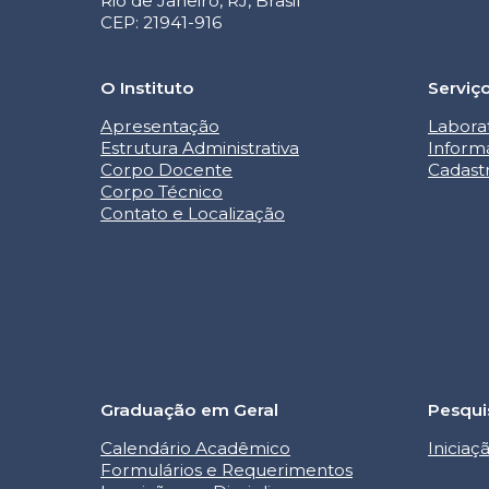
Rio de Janeiro, RJ, Brasil
CEP: 21941-916
O Instituto
Serviç
Apresentação
Labora
Estrutura Administrativa
Inform
Corpo Docente
Cadast
Corpo Técnico
Contato e Localização
Graduação em Geral
Pesqui
Calendário Acadêmico
Iniciaç
Formulários e Requerimentos