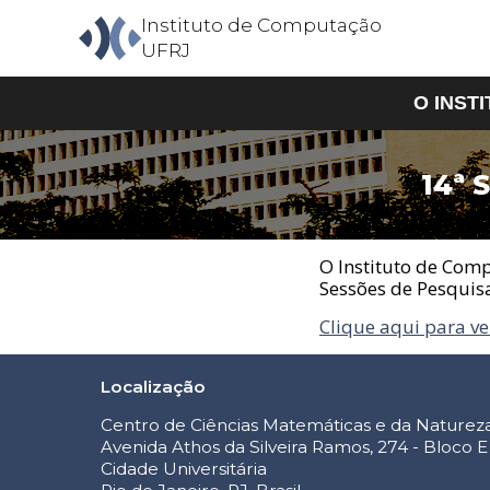
Instituto de Computação
UFRJ
O INST
14ª
O Insti
Aprese
Estrutu
O Instituto de Com
Corpo 
Sessões de Pesquisa
Corpo T
Contato
Clique aqui para ver
Localização
Centro de Ciências Matemáticas e da Naturez
Avenida Athos da Silveira Ramos, 274 - Bloco E
Cidade Universitária