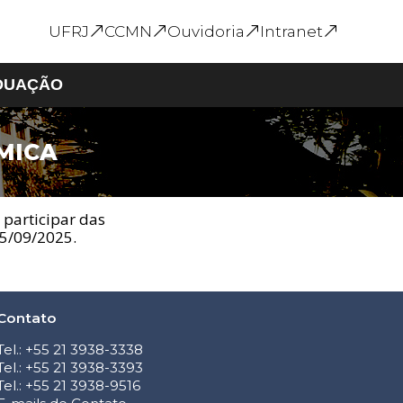
UFRJ
CCMN
Ouvidoria
Intranet
DUAÇÃO
MICA
s
Graduação em Geral
Calendário Acadêmico
e
Formulários e
participar das
Requerimentos
25/09/2025.
Inscrição em
Disciplina
Ofertas de Monitoria
Intercâmbio
Contato
Internacional
Tel.: +55 21 3938-3338
Tel.: +55 21 3938-3393
Tel.: +55 21 3938-9516