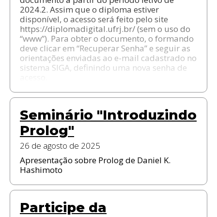
2024.2. Assim que o diploma estiver
disponível, o acesso será feito pelo site
https://diplomadigital.ufrj.br/ (sem o uso do
“www”). Para obter o documento, o formando
deve clicar em “Recuperar Senha” e seguir as
orientações enviadas ao e-mail cadastrado no
sistema SIGA, definindo uma nova senha de
acesso.
Seminário "Introduzindo
Prolog"
26 de agosto de 2025
Apresentação sobre Prolog de Daniel K.
Hashimoto
Participe da