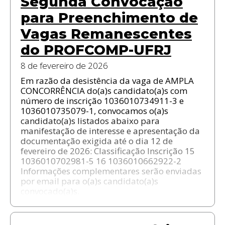
Segunda Convocação
para Preenchimento de
Vagas Remanescentes
do PROFCOMP-UFRJ
8 de fevereiro de 2026
Em razão da desistência da vaga de AMPLA
CONCORRÊNCIA do(a)s candidato(a)s com
número de inscrição 1036010734911-3 e
1036010735079-1, convocamos o(a)s
candidato(a)s listados abaixo para
manifestação de interesse e apresentação da
documentação exigida até o dia 12 de
fevereiro de 2026: Classificação Inscrição 15
1036010702981-5 16 1036010662922-2
Informações complementares serão enviadas
por email para o(a)s candidato(a)s
convocado(a)s.