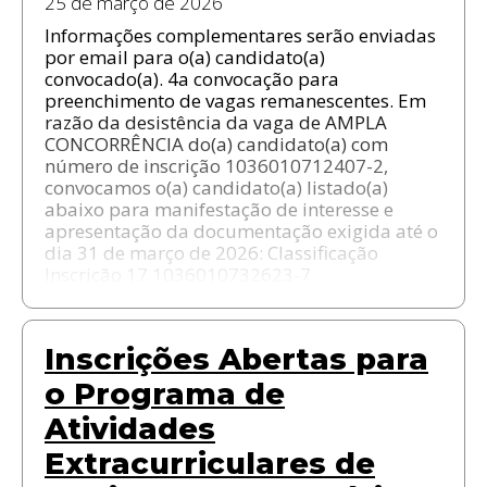
25 de março de 2026
Informações complementares serão enviadas
por email para o(a) candidato(a)
convocado(a). 4a convocação para
preenchimento de vagas remanescentes. Em
razão da desistência da vaga de AMPLA
CONCORRÊNCIA do(a) candidato(a) com
número de inscrição 1036010712407-2,
convocamos o(a) candidato(a) listado(a)
abaixo para manifestação de interesse e
apresentação da documentação exigida até o
dia 31 de março de 2026: Classificação
Inscrição 17 1036010732623-7
Inscrições Abertas para
o Programa de
Atividades
Extracurriculares de