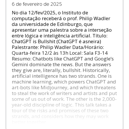
6 de fevereiro de 2025
No dia 12/fev/2025, o Instituto de
computação receberá o prof. Philip Wadler
da universidade de Edinburgo, que
apresentar uma palestra sobre a interseção
entre lógica e inteligência artificial. Título:
ChatGPT is Bullshit (ChatGPT é asneira)
Palestrante: Philip Wadler Data/Horário:
Quarta-feira 12/2 às 13h Local: Sala F3-14
Resumo: Chatbots like ChatGPT and Google’s
Gemini dominate the news. But the answers
they give are, literally, bullshit. Historically,
artificial intelligence has two strands. One is
machine learning, which powers ChatGPT and
art-bots like Midjourney, and which threatens
to steal the work of writers and artists and put
some of us out of work. The other is the 2,000-
year-old discipline of logic. This talk takes a
tour of the risks and promises of these two
strands, and considers how they may work
better together.