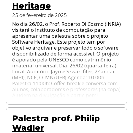
Heritage
25 de fevereiro de 2025
No dia 26/02, o Prof. Roberto Di Cosmo (INRIA)
visitará o Instituto de computação para
apresentar uma palestra sobre o projeto
Software Heritage. Este projeto tem por
objetivo arquivar e preservar todo o software
disponibilizado de forma acessível. O projeto
é apoiado pela UNESCO como patrimônio
imaterial universal. Dia: 26/02 (quarta-feira)
Local: Auditório Jayme Szwarcfiter, 2º andar
(MBI), NCE, CCMN/UFRJ Agenda: 10:00h:
Palestra 11:00h: Coffee break e conversa com
alunos, colaboradores e professores (na copa)
Ajudem na divulgação e participem!
Palestra prof. Philip
Wadler