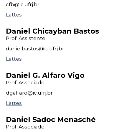
cfb@
ic
.ufrj
.br
Lattes
Daniel Chicayban Bastos
Prof. Assistente
danielbastos@
ic
.ufrj
.br
Lattes
Daniel G. Alfaro Vigo
Prof. Associado
dgalfaro@
ic
.ufrj
.br
Lattes
Daniel Sadoc Menasché
Prof. Associado