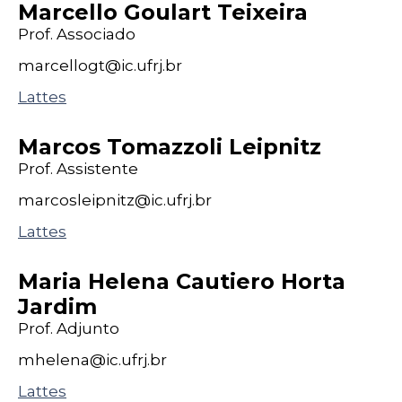
Marcello Goulart Teixeira
Prof. Associado
marcellogt@
ic
.ufrj
.br
Lattes
Marcos Tomazzoli Leipnitz
Prof. Assistente
marcosleipnitz@
ic
.ufrj
.br
Lattes
Maria Helena Cautiero Horta
Jardim
Prof. Adjunto
mhelena@
ic
.ufrj
.br
Lattes