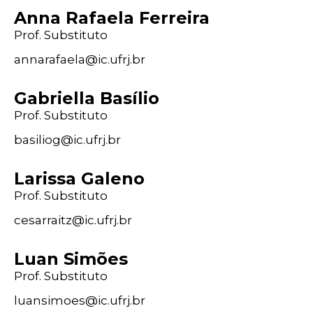
Anna Rafaela Ferreira
Prof. Substituto
annarafaela@
ic
.ufrj
.br
Gabriella Basílio
Prof. Substituto
basiliog@
ic
.ufrj
.br
Larissa Galeno
Prof. Substituto
cesarraitz@
ic
.ufrj
.br
Luan Simões
Prof. Substituto
luansimoes@
ic
.ufrj
.br