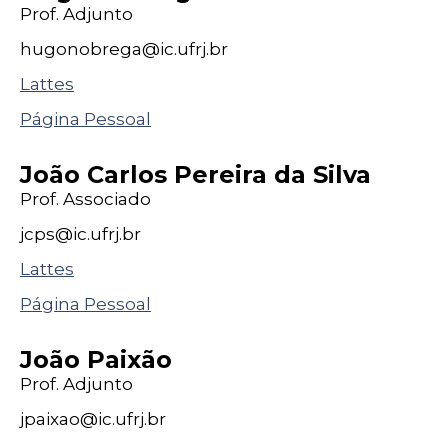
Prof. Adjunto
hugonobrega@
ic
.ufrj
.br
Lattes
Página Pessoal
João Carlos Pereira da Silva
Prof. Associado
jcps@
ic
.ufrj
.br
Lattes
Página Pessoal
João Paixão
Prof. Adjunto
jpaixao@
ic
.ufrj
.br