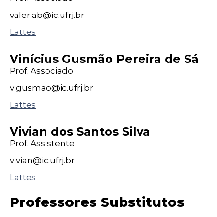
valeriab@
ic
.ufrj
.br
Lattes
Vinícius Gusmão Pereira de Sá
Prof. Associado
vigusmao@
ic
.ufrj
.br
Lattes
Vivian dos Santos Silva
Prof. Assistente
vivian@
ic
.ufrj
.br
Lattes
Professores Substitutos