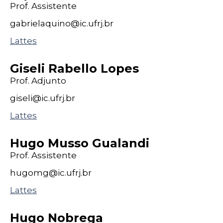
Prof. Assistente
gabrielaquino@
ic
.ufrj
.br
Lattes
Giseli Rabello Lopes
Prof. Adjunto
giseli@
ic
.ufrj
.br
Lattes
Hugo Musso Gualandi
Prof. Assistente
hugomg@
ic
.ufrj
.br
Lattes
Hugo Nobrega