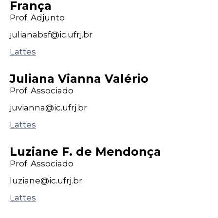
França
Prof. Adjunto
julianabsf@
ic
.ufrj
.br
Lattes
Juliana Vianna Valério
Prof. Associado
juvianna@
ic
.ufrj
.br
Lattes
Luziane F. de Mendonça
Prof. Associado
luziane@
ic
.ufrj
.br
Lattes