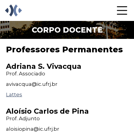
CORPO DOCENTE
Professores Permanentes
Adriana S. Vivacqua
Prof. Associado
avivacqua@
ic
.ufrj
.br
Lattes
Aloísio Carlos de Pina
Prof. Adjunto
aloisiopina@
ic
.ufrj
.br