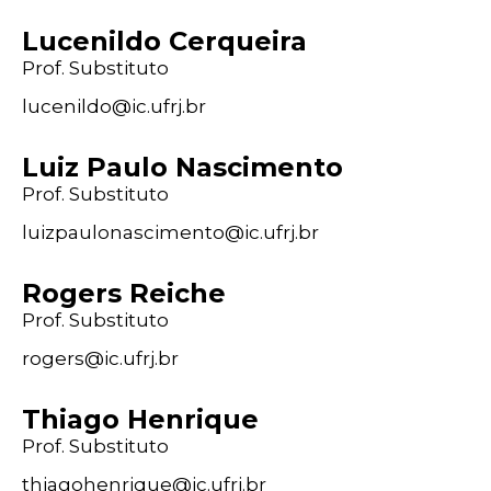
Lucenildo Cerqueira
Prof. Substituto
lucenildo@
ic
.ufrj
.br
Luiz Paulo Nascimento
Prof. Substituto
luizpaulonascimento@
ic
.ufrj
.br
Rogers Reiche
Prof. Substituto
rogers@
ic
.ufrj
.br
Thiago Henrique
Prof. Substituto
thiagohenrique@
ic
.ufrj
.br