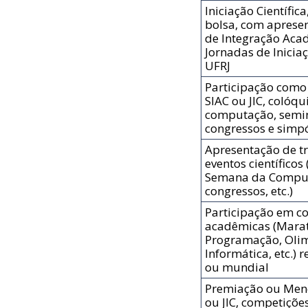
Iniciação Científic
bolsa, com aprese
de Integração Aca
Jornadas de Iniciaç
UFRJ
Participação como 
SIAC ou JIC, colóqu
computação, seminá
congressos e simpó
Apresentação de t
eventos científicos 
Semana da Comput
congressos, etc.)
Participação em c
acadêmicas (Mara
Programação, Oli
Informática, etc.) 
ou mundial
Premiação ou Men
ou JIC, competiçõe