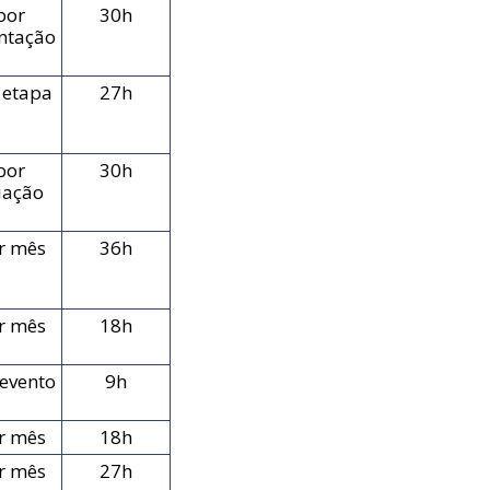
por
30h
ntação
 etapa
27h
por
30h
iação
r mês
36h
r mês
18h
 evento
9h
r mês
18h
r mês
27h