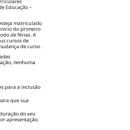
rriculares
de Educação –
esteja matriculado
início do primeiro
odo de férias. A
eus cursos de
mudança de curso.
dades
uação, nenhuma
s para a inclusão
para que sua
 duração do seu
or apresentação,