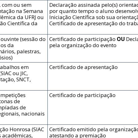
a, com ou sem
Declaração assinada pelo(s) orient
ntação na Semana
por quanto tempo o aluno desenvolv
dêmica da UFRJ ou
Iniciação Científica sob sua orienta
ão Científica da
Certificado de apresentação do traba
ouvinte (sessão do
Certificado de participação
OU
Decl
ios da
pela organização do evento
rios, palestras,
sios)
rabalhos em
Certificado de apresentação
(SIAC ou JIC,
ação, SNCT,
ompetições
Certificado de participação
tonas de
mpíadas de
regionais, nacionais
ção Honrosa (SIAC
Certificado emitido pela organizaçã
s acadêmicas,
atestando a premiação