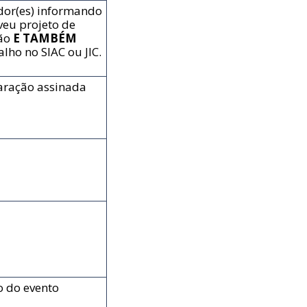
ador(es) informando
eu projeto de
ção
E TAMBÉM
lho no SIAC ou JIC.
aração assinada
o do evento