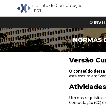
Instituto de Computação
UFRJ
O INST
NORMAS D
O Insti
Aprese
Estrutu
Versão Cur
Corpo 
Corpo T
Contato
O conteúdo dessa p
está escrito em “Ve
Atividade
Um dos requisitos 
Computação (CC) é 