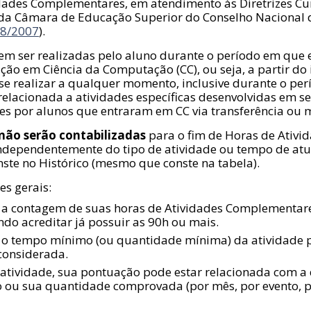
idades Complementares, em atendimento às Diretrizes Cu
 da Câmara de Educação Superior do Conselho Nacional 
o8/2007
).
vem ser realizadas pelo aluno durante o período em que 
ão em Ciência da Computação (CC), ou seja, a partir do 
e realizar a qualquer momento, inclusive durante o perí
relacionada a atividades específicas desenvolvidas em s
es por alunos que entraram em CC via transferência ou 
não serão contabilizadas
para o fim de Horas de Ativi
ndependentemente do tipo de atividade ou tempo de at
nste no Histórico (mesmo que conste na tabela).
s gerais:
e a contagem de suas horas de Atividades Complementare
do acreditar já possuir as 90h ou mais.
o tempo mínimo (ou quantidade mínima) da atividade 
considerada.
tividade, sua pontuação pode estar relacionada com a
 ou sua quantidade comprovada (por mês, por evento, p