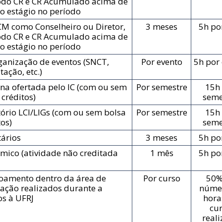
odo CR e CR Acumulado acima de
do estágio no período
CM como Conselheiro ou Diretor,
3 meses
5h po
odo CR e CR Acumulado acima de
do estágio no período
ganização de eventos (SNCT,
Por evento
5h por
ção, etc.)
ina ofertada pelo IC (com ou sem
Por semestre
15h
 créditos)
seme
ório LCI/LIGs (com ou sem bolsa
Por semestre
15h
tos)
seme
ários
3 meses
5h po
mico (atividade não creditada
1 mês
5h po
çoamento dentro da área de
Por curso
50%
ação realizados durante a
núme
os à UFRJ
hora
cu
real