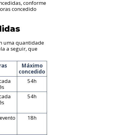
ncedidas, conforme
horas concedido
didas
em uma quantidade
a a seguir, que
ras
Máximo
concedido
 cada
54h
ês
 cada
54h
ês
 evento
18h