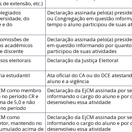
 de extensão, etc.)
olegiados
Declaração assinada pelo(a) presid
ersidade, do
ou Congregação em questão inform
e e do
tempo o aluno participou de suas a
Comissões de
Declaração assinada pelo(a) presid
os acadêmicos
em questão informando por quanto
e discente
participou de suas atividades
os eleitorais
Declaração da Justiça Eleitoral
ia estudantil
Ata oficial do CA ou do DCE atestand
aluno e a vigência
EjCM como membro
Declaração da EjCM assinada por se
 no período CR e
informando o cargo do aluno e por 
a de 5,0 e não
desenvolveu essa atividade
 no período
jCM como
Declaração da EjCM assinada por se
retor, mantendo no
informando o cargo do aluno e por 
cumulado acima de
desenvolveu essa atividade