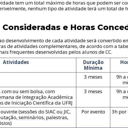
ividade tem um total máximo de horas que podem ser co
erivelmente, nenhum tipo de atividade terá um total de 
s Consideradas e Horas Conce
o desenvolvimento de cada atividade será convertido 
ras de atividades complementares, de acordo com a tabel
 mais frequentes desenvolvidas pelos alunos de CC.
Atividades
Duração
Ho
Mínima
3 meses
9h a
m
ca, com ou sem bolsa, com
3 meses
9h a
emana de Integração Acadêmica
m
s de Iniciação Científica da UFRJ
ouvinte (sessões do SIAC ou JIC,
Por evento
3h por
tação, seminários, palestras,
sios)