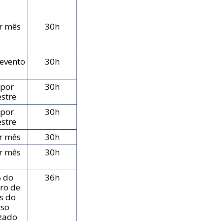
r mês
30h
 evento
30h
 por
30h
stre
 por
30h
stre
r mês
30h
r mês
30h
 do
36h
ro de
s do
rso
izado