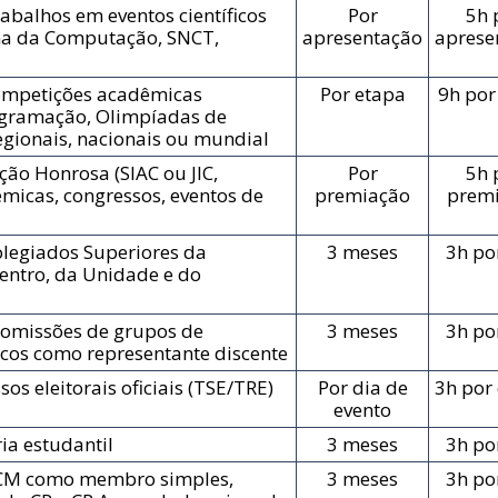
abalhos em eventos científicos
Por
5h 
ana da Computação, SNCT,
apresentação
aprese
ompetições acadêmicas
Por etapa
9h por
ogramação, Olimpíadas de
regionais, nacionais ou mundial
ão Honrosa (SIAC ou JIC,
Por
5h 
micas, congressos, eventos de
premiação
prem
olegiados Superiores da
3 meses
3h po
entro, da Unidade e do
Comissões de grupos de
3 meses
3h po
cos como representante discente
os eleitorais oficiais (TSE/TRE)
Por dia de
3h por
evento
ia estudantil
3 meses
3h po
jCM como membro simples,
3 meses
3h po