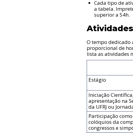
Cada tipo de at
a tabela. Impret
superior a 54h.
Atividade
O tempo dedicado a
proporcional de ho
lista as atividades
Estágio
Iniciação Científi
apresentação na S
da UFRJ ou Jornada
Participação como 
colóquios da compu
congressos e simpó