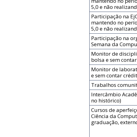
mantendo no perí
5,0 e não realizan
Participação na Ej
mantendo no perí
5,0 e não realizan
Participação na or
Semana da Computa
Monitor de discipl
bolsa e sem contar
Monitor de laborat
e sem contar crédi
Trabalhos comunit
Intercâmbio Acadê
no histórico)
Cursos de aperfei
Ciência da Comput
graduação, extern