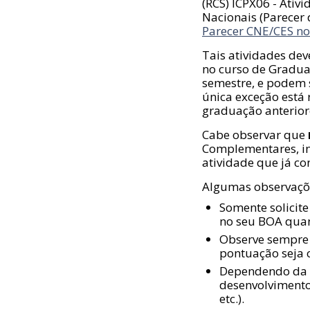
(RCS) ICPX06 - Ativ
Nacionais (Parecer
Parecer CNE/CES n
Tais atividades de
no curso de Graduaç
semestre, e podem s
única exceção está 
graduação anterior
Cabe observar que
Complementares, i
atividade que já co
Algumas observaçõe
Somente solicit
no seu BOA quan
Observe sempre 
pontuação seja 
Dependendo da a
desenvolvimento
etc.).