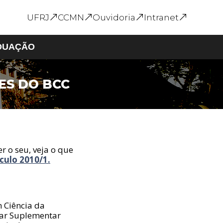
UFRJ
CCMN
Ouvidoria
Intranet
DUAÇÃO
ES DO BCC
s
Graduação em Geral
Calendário Acadêmico
e
Formulários e
Requerimentos
Inscrição em
Disciplina
r o seu, veja o que
Ofertas de Monitoria
ículo 2010/1.
Intercâmbio
Internacional
 Ciência da
lar Suplementar