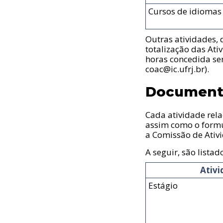
Cursos de idiomas
Outras atividades,
totalização das At
horas concedida se
coac@
ic
.ufrj
.br
).
Document
Cada atividade rel
assim como o formu
a Comissão de Ativ
A seguir, são lista
Ativi
Estágio