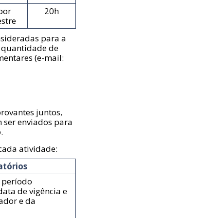
por
20h
stre
nsideradas para a
a quantidade de
entares (e-mail:
rovantes juntos,
 ser enviados para
.
cada atividade:
tórios
o período
data de vigência e
ador e da